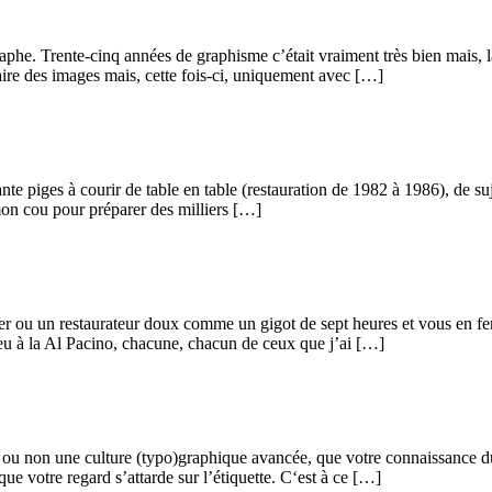
he. Trente-cinq années de graphisme c’était vraiment très bien mais, la 
faire des images mais, cette fois-ci, uniquement avec […]
nte piges à courir de table en table (restauration de 1982 à 1986), de s
n cou pour préparer des milliers […]
atier ou un restaurateur doux comme un gigot de sept heures et vous en 
eu à la Al Pacino, chacune, chacun de ceux que j’ai […]
ou non une culture (typo)graphique avancée, que votre connaissance du 
ue votre regard s’attarde sur l’étiquette. C‘est à ce […]