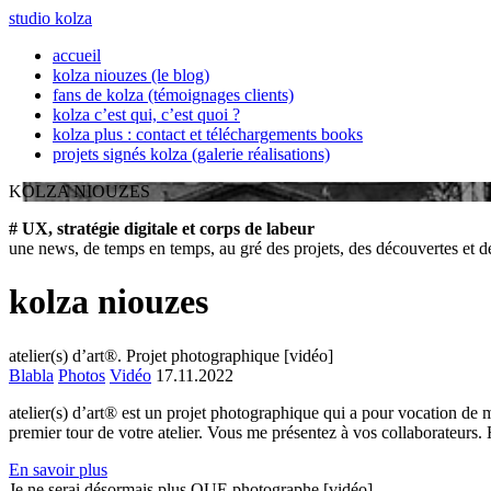
studio kolza
accueil
kolza niouzes (le blog)
fans de kolza (témoignages clients)
kolza c’est qui, c’est quoi ?
kolza plus : contact et téléchargements books
projets signés kolza (galerie réalisations)
KOLZA NIOUZES
# UX, stratégie digitale et corps de labeur
une news, de temps en temps, au gré des projets, des découvertes et 
kolza niouzes
atelier(s) d’art®. Projet photographique [vidéo]
Blabla
Photos
Vidéo
17.11.2022
atelier(s) d’art® est un projet photographique qui a pour vocation de 
premier tour de votre atelier. Vous me présentez à vos collaborateur
En savoir plus
Je ne serai désormais plus QUE photographe [vidéo]