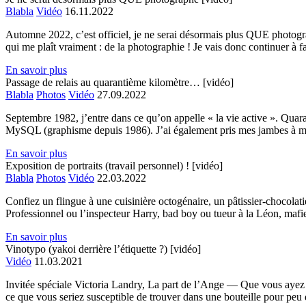
Blabla
Vidéo
16.11.2022
Automne 2022, c’est officiel, je ne serai désormais plus QUE photograp
qui me plaît vraiment : de la photographie ! Je vais donc continuer à 
En savoir plus
Passage de relais au quarantième kilomètre… [vidéo]
Blabla
Photos
Vidéo
27.09.2022
Septembre 1982, j’entre dans ce qu’on appelle « la vie active ». Quara
MySQL (graphisme depuis 1986). J’ai également pris mes jambes à mo
En savoir plus
Exposition de portraits (travail personnel) ! [vidéo]
Blabla
Photos
Vidéo
22.03.2022
Confiez un flingue à une cuisinière octogénaire, un pâtissier-chocol
Professionnel ou l’inspecteur Harry, bad boy ou tueur à la Léon, mafi
En savoir plus
Vinotypo (yakoi derrière l’étiquette ?) [vidéo]
Vidéo
11.03.2021
Invitée spéciale Victoria Landry, La part de l’Ange — Que vous ayez 
ce que vous seriez susceptible de trouver dans une bouteille pour peu q